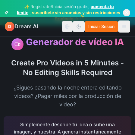
✨ Regístrate/Inicia sesión gratis,
aumenta tu
límite
,
suscríbete sin anuncios y sin restricciones
✨
Pruébalo →
Dream AI
D
Iniciar Sesión
Cambiar idioma
Alter
Generador de vídeo IA
Create Pro Videos in 5 Minutes -
No Editing Skills Required
¿Sigues pasando la noche entera editando
vídeos? ¿Pagar miles por la producción de
video?
Simplemente describe tu idea o sube una
imagen, y nuestra IA genera instantáneamente