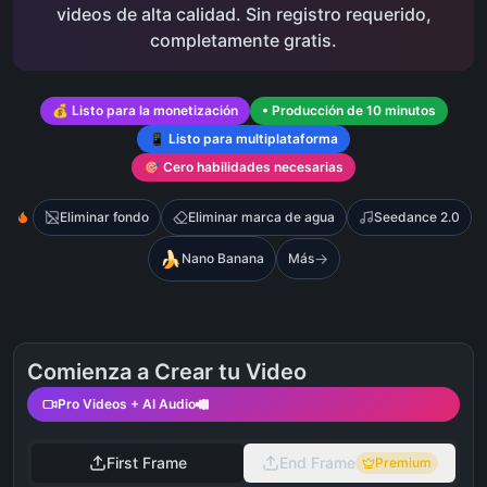
videos de alta calidad. Sin registro requerido,
completamente gratis.
💰 Listo para la monetización
• Producción de 10 minutos
📱 Listo para multiplataforma
🎯 Cero habilidades necesarias
Eliminar fondo
Eliminar marca de agua
Seedance 2.0
🍌
→
Nano Banana
Más
Comienza a Crear tu Video
Pro Videos + AI Audio
First Frame
End Frame
Premium