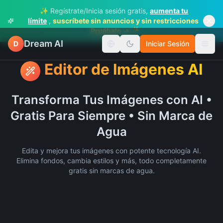
✨ Regístrate/Inicia sesión gratis,
aumenta tu
límite
,
suscríbete sin anuncios y sin restricciones
✨
Pruébalo →
Dream AI
D
Iniciar Sesión
Cambiar idioma
Alter
Editor de Imágenes AI
Transforma Tus Imágenes con AI •
Gratis Para Siempre • Sin Marca de
Agua
Edita y mejora tus imágenes con potente tecnología AI.
Elimina fondos, cambia estilos y más, todo completamente
gratis sin marcas de agua.