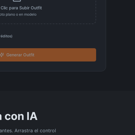
Clic para Subir Outfit
oto plano o en modelo
réditos
)
Generar Outfit
 con IA
ntes. Arrastra el control