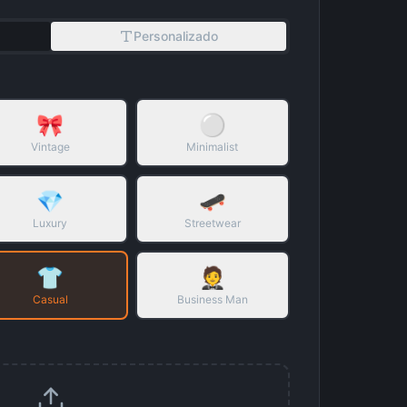
Personalizado
🎀
⚪
Vintage
Minimalist
💎
🛹
Luxury
Streetwear
👕
🤵
Casual
Business Man