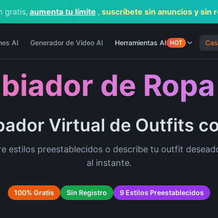
 gratis,
aumenta tu límite
,
suscríbete sin anuncios y sin 
nes AI
Generador de Video AI
Herramientas AI
Cas
HOT
iador de Ropa 
ador Virtual de Outfits c
re estilos preestablecidos o describe tu outfit desea
al instante.
100% Gratis
Sin Registro
9 Estilos Preestablecidos