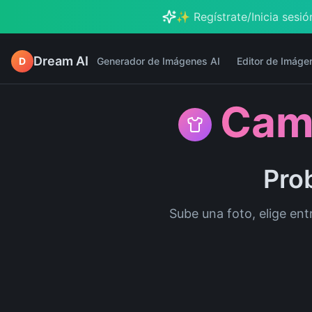
✨ Regístrate/Inicia sesión
Dream AI
D
Generador de Imágenes AI
Editor de Imáge
Camb
Prob
Sube una foto, elige ent