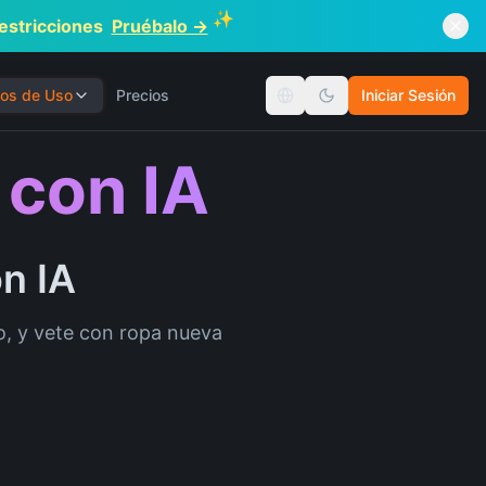
✨
restricciones
Pruébalo →
os de Uso
Precios
Iniciar Sesión
Cambiar idioma
con IA
on IA
do, y vete con ropa nueva