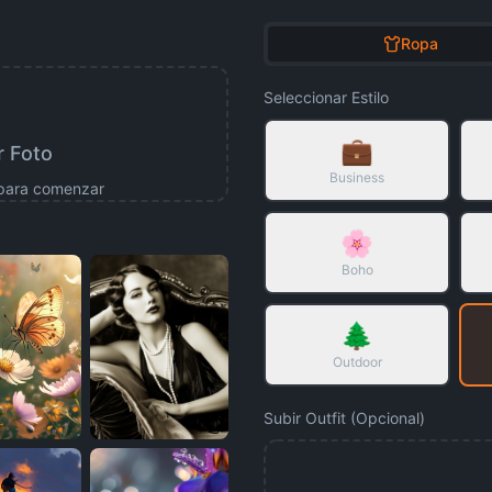
Ropa
Seleccionar Estilo
💼
r Foto
Business
 para comenzar
🌸
Boho
🌲
Outdoor
Subir Outfit
(
Opcional
)