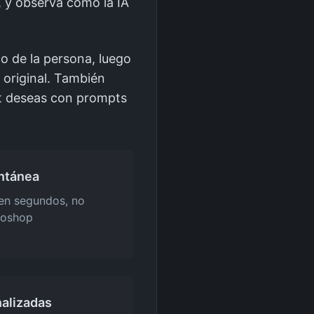
, y observa cómo la IA
o de la persona, luego
 original. También
it deseas con prompts
ntánea
 en segundos, no
toshop
alizadas