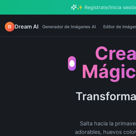
✨ Regístrate/Inicia sesión
Dream AI
D
Generador de Imágenes AI
Editor de Imáge
Crea
Mágic
Transforma
Salta hacia la primav
adorables, huevos color