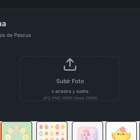
ua
gia de Pascua
Subir Foto
o arrastra y suelta
JPG, PNG, WEBP (hasta 25MB)