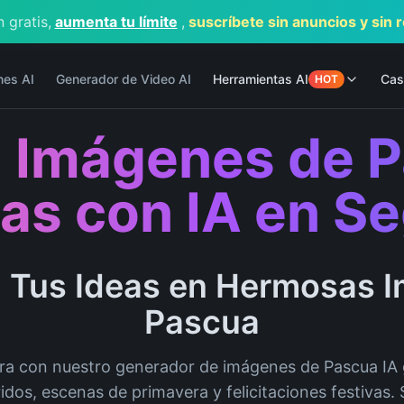
 gratis,
aumenta tu límite
,
suscríbete sin anuncios y sin 
nes AI
Generador de Video AI
Herramientas AI
Cas
HOT
 Imágenes de 
as con IA en S
 Tus Ideas en Hermosas 
Pascua
era con nuestro generador de imágenes de Pascua IA 
idos, escenas de primavera y felicitaciones festivas.