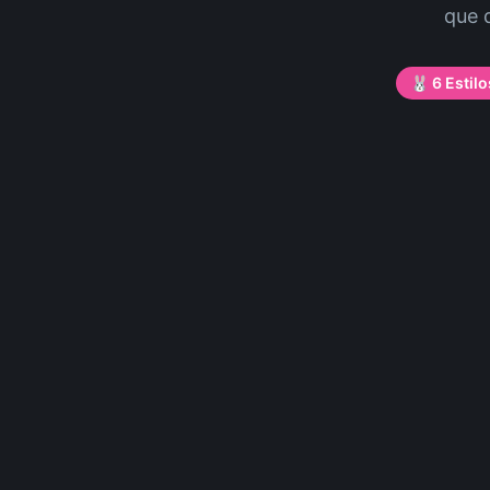
que 
🐰 6 Estil