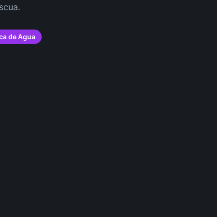
scua.
ca de Agua