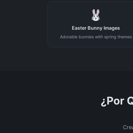
🐰
Easter Bunny Images
Adorable bunnies with spring themes
¿Por 
Cre