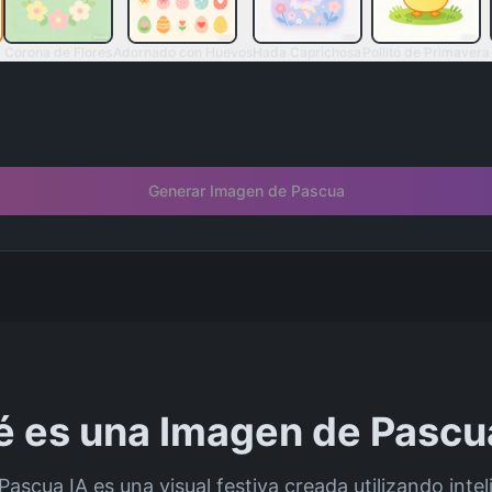
Corona de Flores
Adornado con Huevos
Hada Caprichosa
Pollito de Primavera
Generar Imagen de Pascua
 es una Imagen de Pascu
scua IA es una visual festiva creada utilizando intelig