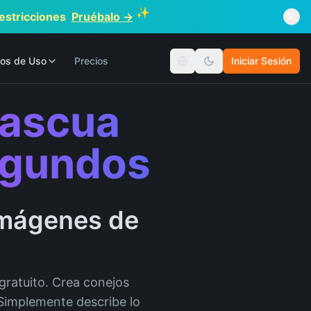
✨
restricciones
Pruébalo →
os de Uso
Precios
Iniciar Sesión
Cambiar idioma
Pascua
egundos
Imágenes de
gratuito. Crea conejos
 Simplemente describe lo