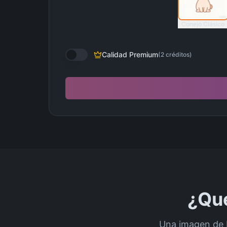
Conejo Clásico
Calidad Premium
(
2
créditos
)
¿Qué
Una imagen de Pa