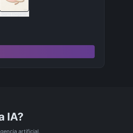
Gorro Elegante
a IA?
encia artificial,