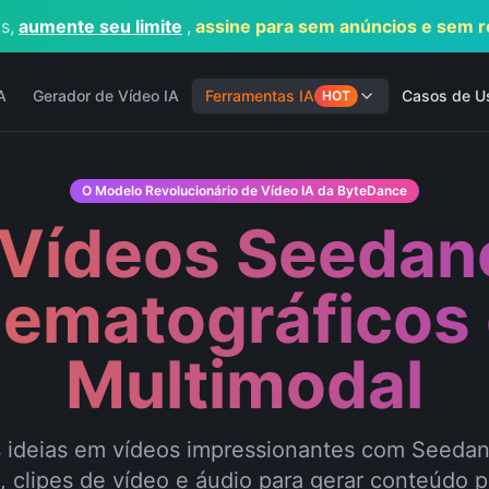
s,
aumente seu limite
,
assine para sem anúncios e sem r
A
Gerador de Vídeo IA
Ferramentas IA
Casos de U
HOT
O Modelo Revolucionário de Vídeo IA da ByteDance
Vídeos Seedanc
nematográficos
Multimodal
 ideias em vídeos impressionantes com Seeda
, clipes de vídeo e áudio para gerar conteúdo p