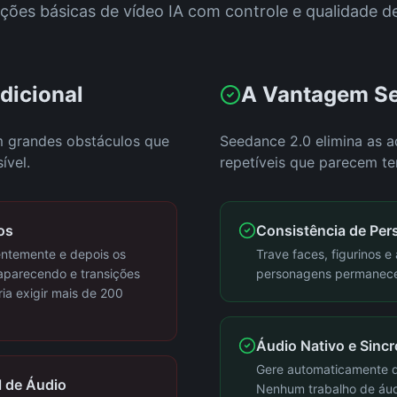
ações básicas de vídeo IA com controle e qualidade de 
dicional
A Vantagem Se
m grandes obstáculos que
Seedance 2.0 elimina as a
ível.
repetíveis que parecem te
os
Consistência de Pe
entemente e depois os
Trave faces, figurinos 
saparecendo e transições
personagens permanecem
ria exigir mais de 200
Áudio Nativo e Sincr
Gere automaticamente di
l de Áudio
Nenhum trabalho de áud