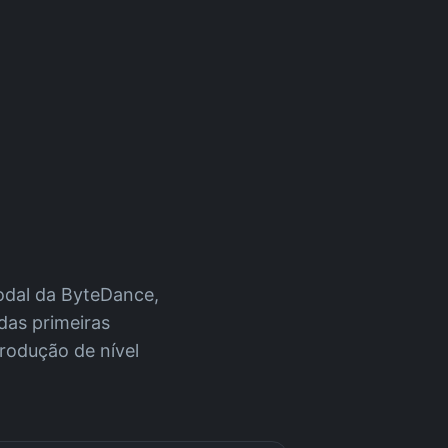
odal da ByteDance,
das primeiras
produção de nível