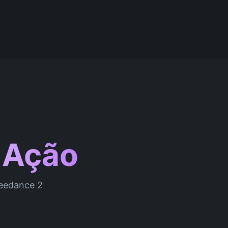
 Ação
Seedance 2