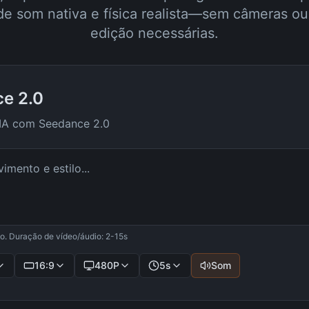
de som nativa e física realista—sem câmeras ou
edição necessárias.
e 2.0
 IA com Seedance 2.0
io. Duração de vídeo/áudio: 2-15s
16:9
480P
5
s
Som