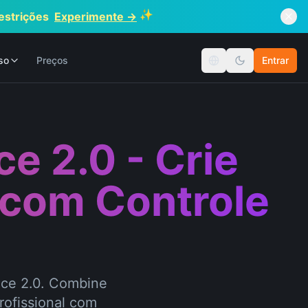
✨
estrições
Experimente →
so
Preços
Entrar
Mudar idioma
e 2.0 - Crie
 com Controle
nce 2.0. Combine
rofissional com