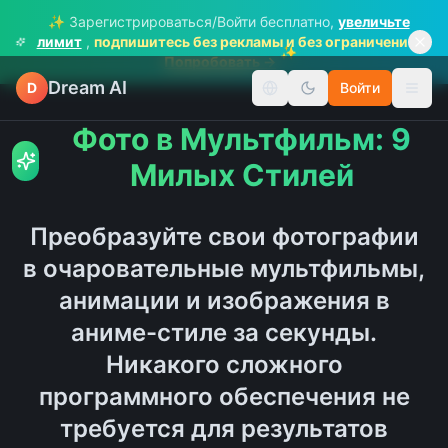
✨ Зарегистрироваться/Войти бесплатно,
увеличьте
лимит
,
подпишитесь без рекламы и без ограничений
✨
Попробовать →
Dream AI
D
Войти
Сменить язык
Пере
Фото в Мультфильм: 9
Милых Стилей
Преобразуйте свои фотографии
в очаровательные мультфильмы,
анимации и изображения в
аниме-стиле за секунды.
Никакого сложного
программного обеспечения не
требуется для результатов