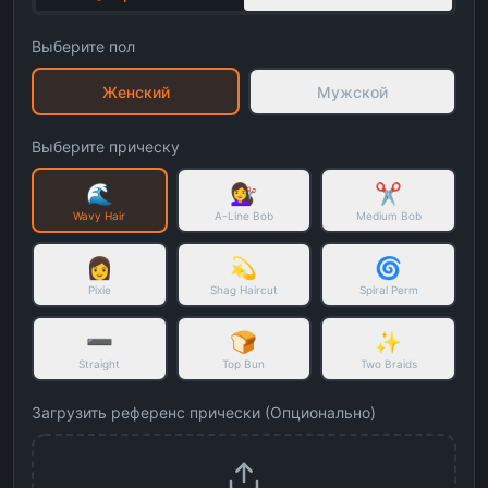
Выберите пол
Женский
Мужской
Выберите прическу
🌊
💇‍♀️
✂️
Wavy Hair
A-Line Bob
Medium Bob
👩
💫
🌀
Pixie
Shag Haircut
Spiral Perm
➖
🍞
✨
Straight
Top Bun
Two Braids
Загрузить референс прически
(
Опционально
)