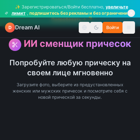
✨ Зарегистрироваться/Войти бесплатно,
увеличьте
лимит
,
подпишитесь без рекламы и без ограничений
✨
Попробовать →
Dream AI
D
Войти
Сменить язык
Пере
ИИ сменщик причесок
Попробуйте любую прическу на
своем лице мгновенно
Загрузите фото, выберите из предустановленных
женских или мужских причесок и посмотрите себя с
новой прической за секунды.