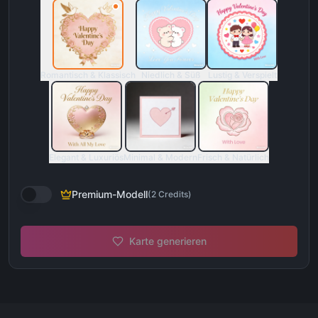
Romantisch & Klassisch
Niedlich & Süß
Lustig & Verspielt
Elegant & Luxuriös
Minimal & Modern
Frisch & Natürlich
Premium-Modell
(
2
Credits
)
Karte generieren