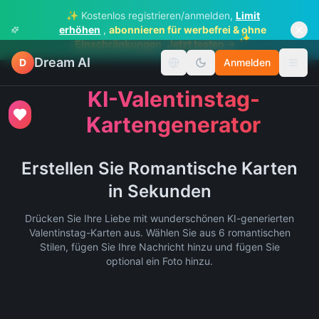
✨ Kostenlos registrieren/anmelden,
Limit
erhöhen
,
abonnieren für werbefrei & ohne
✨
Einschränkungen
Jetzt testen →
Dream AI
D
Anmelden
Sprache wechseln
Menü
KI-Valentinstag-
Kartengenerator
Erstellen Sie Romantische Karten
in Sekunden
Drücken Sie Ihre Liebe mit wunderschönen KI-generierten
Valentinstag-Karten aus. Wählen Sie aus 6 romantischen
Stilen, fügen Sie Ihre Nachricht hinzu und fügen Sie
optional ein Foto hinzu.