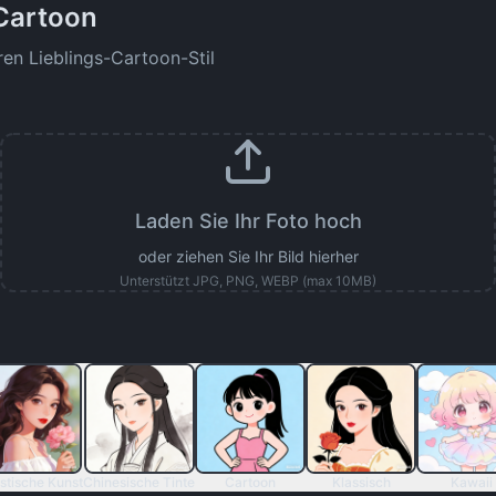
 Cartoon
ren Lieblings-Cartoon-Stil
Laden Sie Ihr Foto hoch
oder ziehen Sie Ihr Bild hierher
Unterstützt JPG, PNG, WEBP (max 10MB)
istische Kunst
Chinesische Tinte
Cartoon
Klassisch
Kawaii