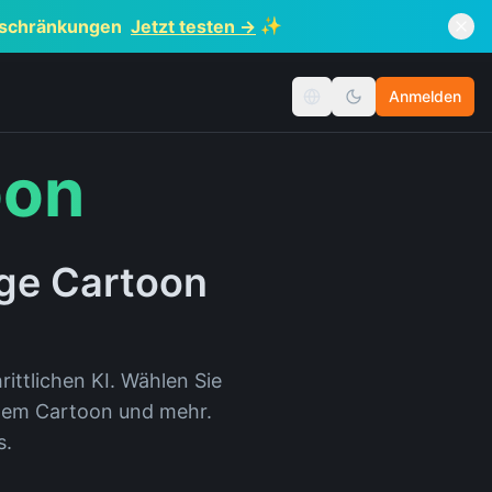
✨
inschränkungen
Jetzt testen →
Anmelden
Sprache wechseln
oon
ige Cartoon
ttlichen KI. Wählen Sie
chem Cartoon und mehr.
s.