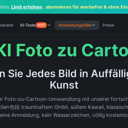
lden,
Limit erhöhen
,
abonnieren für werbefrei & ohne E
nerator
KI-Tools
Anwendungsfälle
Preise
HOT
KI Foto zu Cart
 Sie Jedes Bild in Auffäll
Kunst
der Foto-zu-Cartoon-Umwandlung mit unserer fortschri
Stilen包括 traumhaftem Ghibli, süßem Kawaii, klassis
eine Anmeldung, kein Wasserzeichen, völlig kostenlo