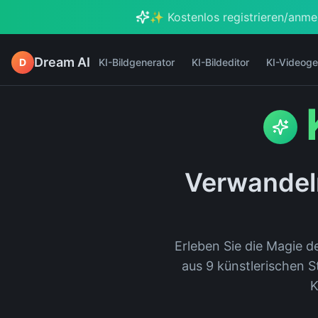
✨ Kostenlos registrieren/anme
Dream AI
D
KI-Bildgenerator
KI-Bildeditor
KI-Videoge
Verwandeln
Erleben Sie die Magie 
aus 9 künstlerischen 
K