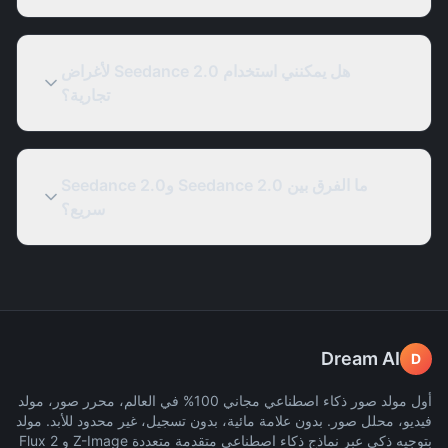
هل يمكنني استخدام Seedance 2.0 لأغراض
تجارية؟
ما الفرق بين Seedance 2.0 وSeedance 2.0
سريع؟
Dream AI
D
أول مولد صور ذكاء اصطناعي مجاني 100% في العالم، محرر صور، مولد
فيديو، محلل صور. بدون علامة مائية، بدون تسجيل، غير محدود للأبد. مولد
بتوجيه ذكي عبر نماذج ذكاء اصطناعي متقدمة متعددة Z-Image و Flux 2