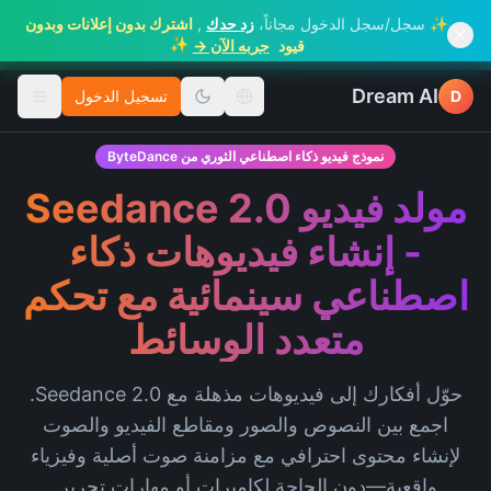
✨ سجل/سجل الدخول مجاناً،
زد حدك
,
اشترك بدون إعلانات وبدون
✨
قيود
جربه الآن →
Dream AI
D
تسجيل الدخول
تغيير اللغة
تبديل ا
نموذج فيديو ذكاء اصطناعي الثوري من ByteDance
مولد فيديو Seedance 2.0
- إنشاء فيديوهات ذكاء
اصطناعي سينمائية مع تحكم
متعدد الوسائط
حوّل أفكارك إلى فيديوهات مذهلة مع Seedance 2.0.
اجمع بين النصوص والصور ومقاطع الفيديو والصوت
لإنشاء محتوى احترافي مع مزامنة صوت أصلية وفيزياء
واقعية—دون الحاجة لكاميرات أو مهارات تحرير.