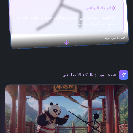
اتجاهك الإبداعي
"
شخصية باندا تمارس الفنون القتالية، حركات بطيئة، إضاءة
سينمائية، أجواء درامية
"
صورة مرجعية
النتيجة المولدة بالذكاء الاصطناعي