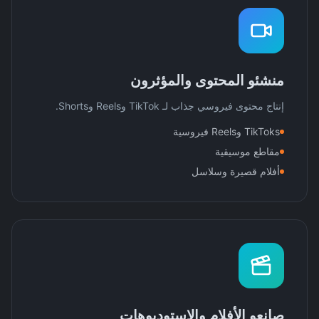
منشئو المحتوى والمؤثرون
إنتاج محتوى فيروسي جذاب لـ TikTok وReels وShorts.
TikToks وReels فيروسية
مقاطع موسيقية
أفلام قصيرة وسلاسل
صانعو الأفلام والاستوديوهات