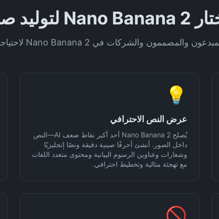
لتوليد صور AI؟
ممون والشركات في Nano Banana 2 لاحتياجات محتواها المرئي
💡
عرض النص الاحترافي
يُصلح Nano Banana 2 أحد أكبر نقاط ضعف AI—النص
داخل الصور. أنشئ أحرفًا صينية دقيقة ونصًا إنجليزيًا
وشعارات وعناوين الرسوم البيانية ومحتوى متعدد اللغات
مع تهجئة مثالية وتخطيط احترافي.
🚫