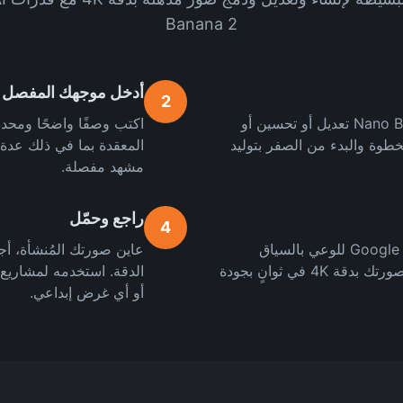
Banana 2
أدخل موجهك المفصل
2
حمّل صورة مرجعية إذا كنت تريد من Nano Banana 2 تعديل أو تحسين أو
طوة والبدء من الصفر بتوليد
المعقدة بما في ذلك عدة
مشهد مفصلة.
راجع وحمّل
4
اختر نسبة الارتفاع المطلوبة، فعّل تحسين بحث Google للوعي بالسياق
الفوري، وانقر إنشاء. سيُنتج Nano Banana 2 صورتك بدقة 4K في ثوانٍ بجودة
الدقة. استخدمه لمشاريع 
أو أي غرض إبداعي.