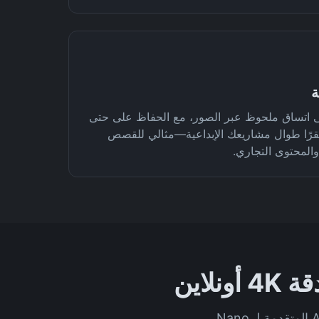
ة
 Nano Banana 2 على اتساق ملحوظ عبر الصور، مع الحفاظ على حتى
نصرًا مستقرًا طوال مشاريعك الإبداعية—مثالي للقصص
المحتوى التجاري.
اتبع هذه الخطوات البسيطة لإنشاء وتعديل ودمج صور مذهلة بدقة 4K مع قدرات AI المتقدمة لـ Nano