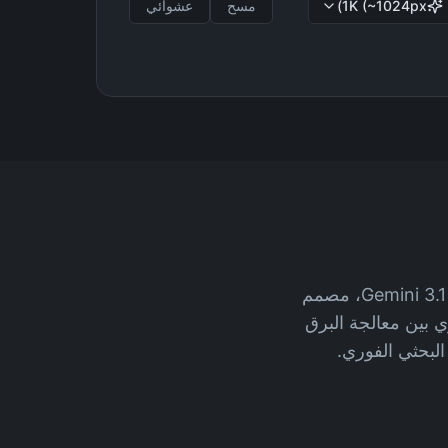
1K (~1024px)
مسح
عشوائي
Nano Banana 2 هو نموذج AI ثوري فائق السرعة لتوليد الصور يعتمد على Gemini 3.1 Flash، مصمم
النموذج القوي بين معالجة البرق
لبحثي الفوري.