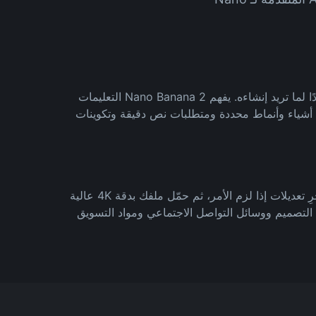
اكتب وصفًا واضحًا ومحددًا لما تريد إنشاءه. يفهم Nano Banana 2 التعليمات
 أشياء وأنماط محددة ومتطلبات نص دقيقة وتكوينات
عاين صورتك المُنشأة، أجرِ تعديلات إذا لزم الأمر، ثم حمّل ملفك بدقة 4K عالية
التصميم ووسائل التواصل الاجتماعي ومواد التسويق