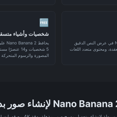
🆓
شخصيات وأشياء متسق
ودع النص المُشوَّش للـ AI. يتفوق Nano Banana 2 في عرض النص الدقيق
يحافظ
لصور، خط الصيني المثالي، تخطيطات UI معقدة، ومحتوى متعدد اللغات
5 شخصيات و14 ع
المصورة والرسوم المتحركة و