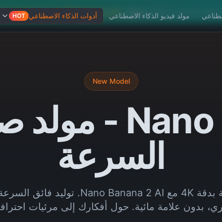
جل الدخول مجاناً،
زد حدك
,
اشترك بدون إعلانات وبدون قيود
جربه
صطناعي
مولد فيديو الذكاء الاصطناعي
أدوات الذكاء الاصطناعي
HOT
New Model
السرعة
أنشئ صورًا مذهلة بدقة 4K مع o Banana 2 AI
ي، بدون علامة مائية. حول أفكارك إلى مرئيات احترافي