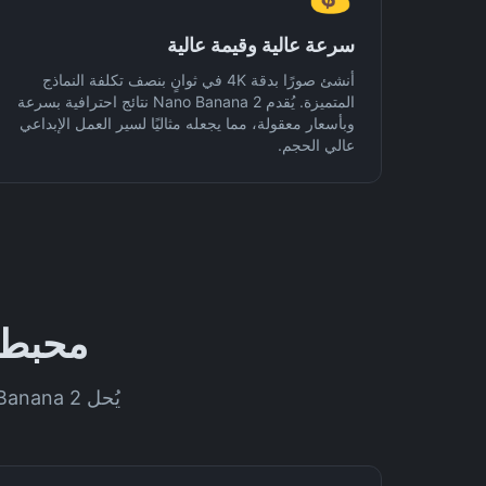
سرعة عالية وقيمة عالية
أنشئ صورًا بدقة 4K في ثوانٍ بنصف تكلفة النماذج
المتميزة. يُقدم Nano Banana 2 نتائج احترافية بسرعة
وبأسعار معقولة، مما يجعله مثاليًا لسير العمل الإبداعي
عالي الحجم.
محبط عندما
يُحل Nano Banana 2 أكبر المشاكل التي يواجهها المبدعون مع أدوات توليد صور AI التقليدية