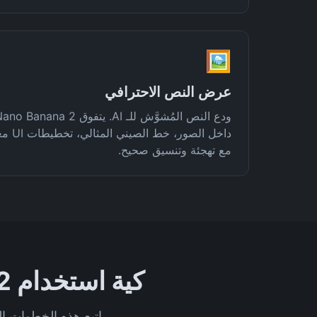
🖼️
عرض النص الاحترافي
داخل ا
مع تهجئة وتنسيق صحيح.
كية استخدام Nano Banana 2 لإنشاء صور بدقة 4K أونلاين