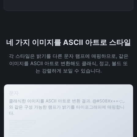
네 가지 이미지를 ASCII 아트로 스타일
각 스타일은 밝기를 다른 문자 램프에 매핑하므로, 같은
이미지를 ASCII 아트로 변환해도 클래식, 정교, 볼드 또
는 강렬하게 보일 수 있습니다.
문자
클래식한 이미지를 ASCII 아트로 변환 결과. @#S08Xx+=-;:,.
와 같은 구성 가능한 램프가 밝기를 타이포그래피에 매핑합니
다.
@@@@@@@@@@@@@@@@@@@@@@

@@@####SSSS0000888Xx@@

###SS0000888XXXxx++=;

SS0000888XXxx++==--;:,.

000888XXXxx++==--;::..

888XXxxxx++==--;;::,..

XXxxxx+++==--;;::,....

xxxx++===--;;::,,....
