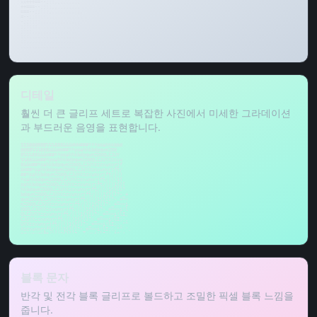
xx+++==--;::,,....... 

++===--;;::,,........ 

===--;;:::,...........

=--;;::::............. 

-;;::::.............. 

;;::::............... 

;:::................ 

:::................. 

::.................. 

................... 

.................. 

................. 

................ 

............... 
디테일
훨씬 더 큰 글리프 세트로 복잡한 사진에서 미세한 그라데이션
과 부드러운 음영을 표현합니다.
$$$@@@BBB%%%888&&&WWW###***ooahhkbbd

@@BB%%%888&&&WW##**ooahhkbdpqwmZO0

B%%%88&&&W##**ooahhkbdpqwmZO0QLCJUY

%%88&&W##*ooahhkbdpqwmZO0QLCJUYXzcvu

8&&W##*oahkbdpqwmZO0QLCJUYXzcvunxrjf

&W##*oahkbdpqwmZO0QLCJUYXzcvunxrjft/

##*oahkbdqwmZO0QLCJUYXzcvunxrjft/|()

*oahkbdqwmZO0QLCJUYXzcvunxrjft/|()1{

oahkbdqwmZO0QLCJUYXzcvunxrjft/|()1{}[

hkbdqwmZO0QLCJUYXzcvunxrjft/|()1{}[]?

bdqwmZO0QLCJUYXzcvunxrjft/|()1{}[]?-_+

qwmZO0QLCJUYXzcvunxrjft/|()1{}[]?-_+~<

mZO0QLCJUYXzcvunxrjft/|()1{}[]?-_+~<>i

O0QLCJUYXzcvunxrjft/|()1{}[]?-_+~<>i!l

QLCJUYXzcvunxrjft/|()1{}[]?-_+~<>i!lI;

CJUYXzcvunxrjft/|()1{}[]?-_+~<>i!lI;:,

UYXzcvunxrjft/|()1{}[]?-_+~<>i!lI;:,"^

Xzcvunxrjft/|()1{}[]?-_+~<>i!lI;:,"^`'.

zcvunxrjft/|()1{}[]?-_+~<>i!lI;:,"^`'. 
블록 문자
반각 및 전각 블록 글리프로 볼드하고 조밀한 픽셀 블록 느낌을
줍니다.