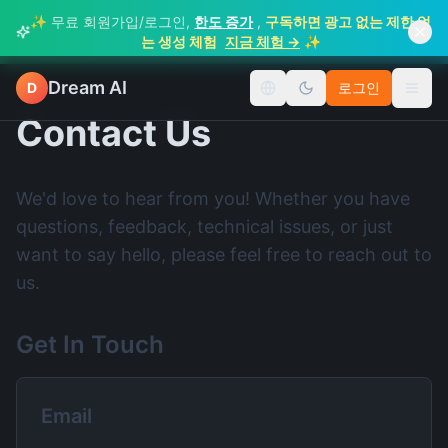
✨ 무료 회원가입/로그인,
한도 증가
,
구독하면 광고 없는 제한 없
✨
는 생성 체험
지금 체험 →
Dream AI
D
로그인
언어 변경
메뉴 
Contact Us
We'd love to hear from you! Whether you have
questions, feedback, technical issues, or just
want to say hello, please feel free to reach out to
us.
Get In Touch
Email