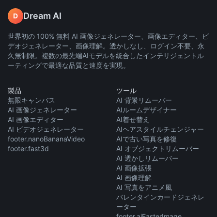
Dream AI
D
世界初の 100% 無料 AI 画像ジェネレーター、画像エディター、ビ
デオジェネレーター、画像理解。透かしなし、ログイン不要、永
久無制限。複数の最先端AIモデルを統合したインテリジェントル
ーティングで最適な品質と速度を実現。
製品
ツール
無限キャンバス
AI 背景リムーバー
AI 画像ジェネレーター
AIルームデザイナー
AI 画像エディター
AI着せ替え
AI ビデオジェネレーター
AIヘアスタイルチェンジャー
footer.nanoBananaVideo
AIで古い写真を修復
footer.fast3d
AI オブジェクトリムーバー
AI 透かしリムーバー
AI 画像拡張
AI 画像理解
AI 写真をアニメ風
バレンタインカードジェネレ
ーター
footer.aiEasterImage