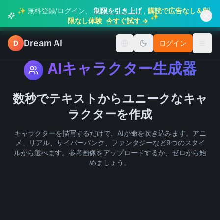
✨ 無料登録/ログイン、
制限を引き上げ
,
購読で広告なし＆制
✨
限なし体験
今すぐ試す →
Dream AI
D
ログイン
言語を切り替え
メニ
AIキャラクター生成器
数秒でテキストからユニークなキャ
ラクターを作成
キャラクターを描写するだけで、AIが命を吹き込みます。アニ
メ、リアル、サイバーパンク、ファンタジーなど9つのスタイ
ルから選べます。参考画像をアップロードするか、ゼロから始
めましょう。