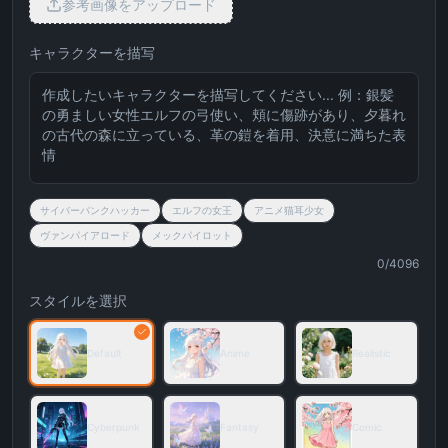
参考画像をアップロード
キャラクターを描写
サイバーパンクハッカー
エルフの女王
アニメ猫耳少女
ヴァンパイアロード
メックパイロット
0
/4096
スタイルを選択
Default
Anime
Realistic
Cyberpunk
Fantasy
Comic