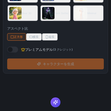
Pixar 3D
Dark Gothic
Minimal
アスペクト比
正方形
横長
縦長
プレミアムモデル
(
3
クレジット
)
キャラクターを生成