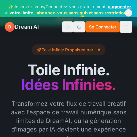
✨ Inscrivez-vous/Connectez-vous gratuitement,
augmentez
votre limite
,
abonnez-vous sans pub et sans restrictions
✨
Essayer →
Dream AI
D
Se Connecter
Changer de langue
Bascu
Toile Infinie Propulsée par l'IA
Toile Infinie.
Idées Infinies.
Transformez votre flux de travail créatif
avec l'espace de travail numérique sans
limites de DreamAI, où la génération
d'images par IA devient une expérience