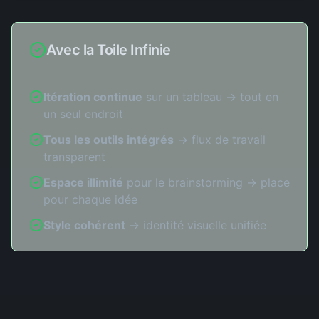
Avec la Toile Infinie
Itération continue
sur un tableau → tout en
un seul endroit
Tous les outils intégrés
→ flux de travail
transparent
Espace illimité
pour le brainstorming → place
pour chaque idée
Style cohérent
→ identité visuelle unifiée