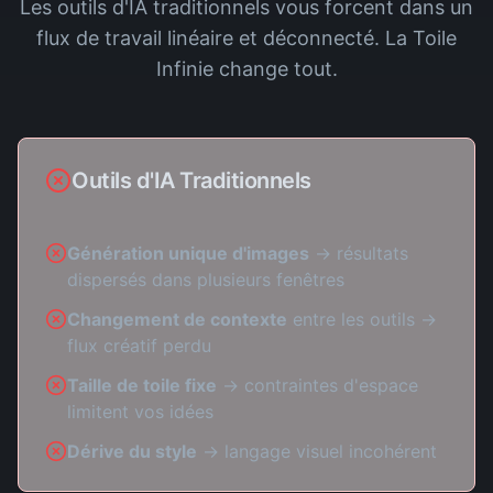
Les outils d'IA traditionnels vous forcent dans un
flux de travail linéaire et déconnecté. La Toile
Infinie change tout.
Outils d'IA Traditionnels
Génération unique d'images
→ résultats
dispersés dans plusieurs fenêtres
Changement de contexte
entre les outils →
flux créatif perdu
Taille de toile fixe
→ contraintes d'espace
limitent vos idées
Dérive du style
→ langage visuel incohérent