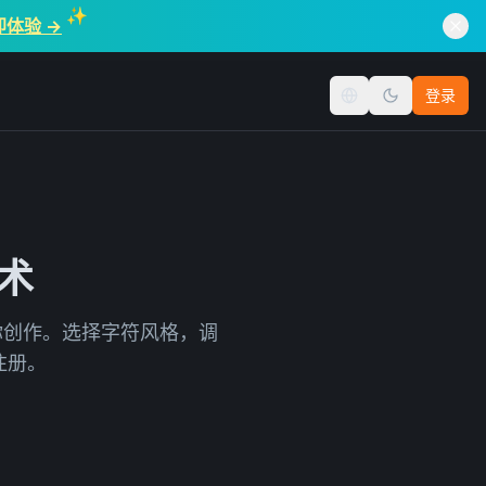
✨
即体验 →
登录
切换语言
艺术
为你创作。选择字符风格，调
注册。