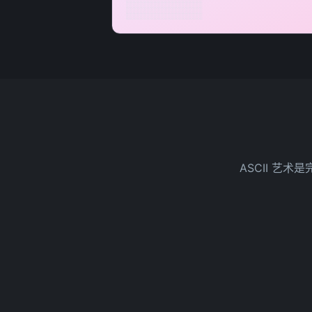
░░░░░░░░░░░░░░░░░░░░░░

░░░░░░░░░░░░░░░░░░░░░░

░░░░░░░░░░░░░░░░░░░░░░

░░░░░░░░░░░░░░░░░░░░░░

░░░░░░░░░░░░░░░░░░░░░░

░░░░░░░░░░░░░░░░░░░░░░

░░░░░░░░░░░░░░░░░░░░░░

░░░░░░░░░░░░░░░░░░░░░░

░░░░░░░░░░░░░░░░░░░░░░ 
ASCII 艺