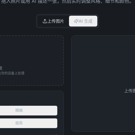
拖入照片或用 AI 描述一张，然后实时调整风格、细节和颜色。
上传图片
AI 生成
览
— 在你的设备上处理
上传图
精细
极简