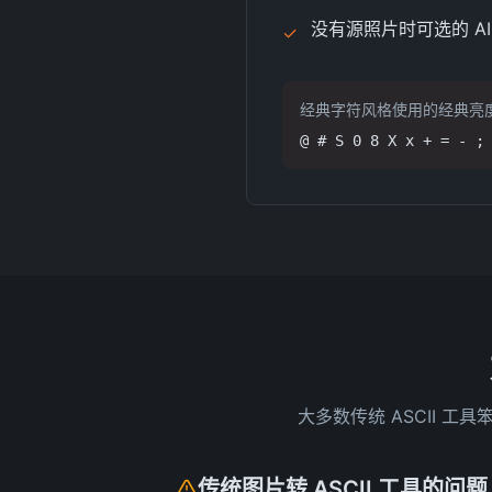
没有源照片时可选的 AI
✓
经典字符风格使用的经典亮
@ # S 0 8 X x + = - 
大多数传统 ASCII
传统图片转 ASCII 工具的问题