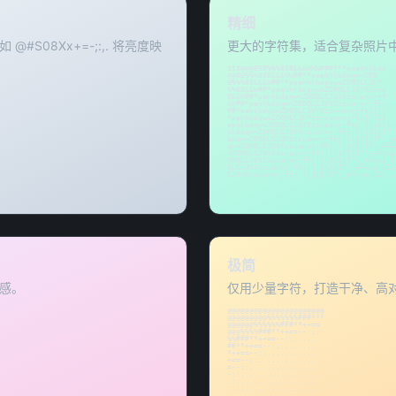
精细
 @#S08Xx+=-;:,. 将亮度映
更大的字符集，适合复杂照片
$$$@@@BBB%%%888&&&WWW###***ooahhkbbd

@@BB%%%888&&&WW##**ooahhkbdpqwmZO0

B%%%88&&&W##**ooahhkbdpqwmZO0QLCJUY

%%88&&W##*ooahhkbdpqwmZO0QLCJUYXzcvu

8&&W##*oahkbdpqwmZO0QLCJUYXzcvunxrjf

&W##*oahkbdpqwmZO0QLCJUYXzcvunxrjft/

##*oahkbdqwmZO0QLCJUYXzcvunxrjft/|()

*oahkbdqwmZO0QLCJUYXzcvunxrjft/|()1{

oahkbdqwmZO0QLCJUYXzcvunxrjft/|()1{}[

hkbdqwmZO0QLCJUYXzcvunxrjft/|()1{}[]?

bdqwmZO0QLCJUYXzcvunxrjft/|()1{}[]?-_+

qwmZO0QLCJUYXzcvunxrjft/|()1{}[]?-_+~<

mZO0QLCJUYXzcvunxrjft/|()1{}[]?-_+~<>i

O0QLCJUYXzcvunxrjft/|()1{}[]?-_+~<>i!l

QLCJUYXzcvunxrjft/|()1{}[]?-_+~<>i!lI;

CJUYXzcvunxrjft/|()1{}[]?-_+~<>i!lI;:,

UYXzcvunxrjft/|()1{}[]?-_+~<>i!lI;:,"^

Xzcvunxrjft/|()1{}[]?-_+~<>i!lI;:,"^`'.
zcvunxrjft/|()1{}[]?-_+~<>i!lI;:,"^`'.
极简
感。
仅用少量字符，打造干净、高对比
@@@@@@@@@@@@@@@@@@@@@@

@@@@@@@@@%%%%%%%###***

@@@@@@%%%%%%###**++==

@@@%%%%###**++==--::.

%%###**++==--::..... 

##**++==--::........ 

*++==--::........... 

+==--::............. 

=--::............... 

-::................. 

::.................. 

:................... 

.................... 
