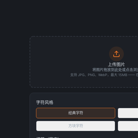
上传图片
将图片拖放到此处或点击浏
支持 JPG、PNG、WebP，最大 15MB —
字符风格
经典字符
方块字符