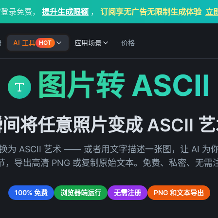
/登录免费，
提升生成限额
，
订阅享无广告无限制生成体验
立
器
AI 工具
应用场景
价格
HOT
图片转 ASCII
间将任意照片变成 ASCII 
为 ASCII 艺术 —— 或者用文字描述一张图，让 AI 
节，导出高清 PNG 或复制原始文本。免费、私密、无需
100% 免费
浏览器端运行
无需注册
PNG 和文本导出