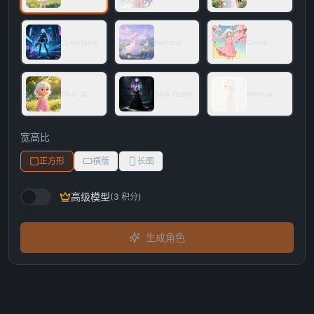
Cyberpunk
Fantasy
Comic
Pixar 3D
Dark Gothic
Minimal
宽高比
正方形
横版
长图
高级模型
(
3
积分
)
生成角色