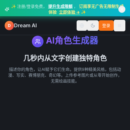
✨ 注册/登录免费，
提升生成限额
，
订阅享无广告无限制生成
✨
体验
立即体验 →
Dream AI
D
登录
切换语言
切换
AI角色生成器
几秒内从文字创建独特角色
描述你的角色，让AI赋予它们生命。提供9种精美风格，包括动
漫、写实、赛博朋克、奇幻等。上传参考图片或从零开始创作，
无需绘画技能。